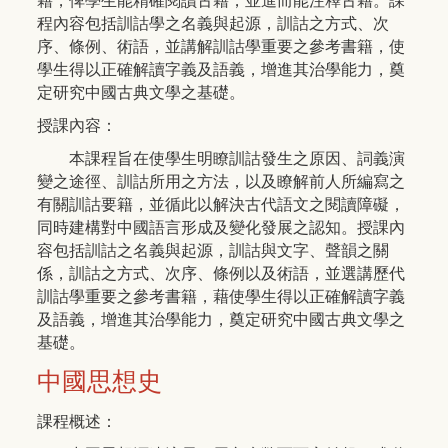
籍，俾學生能精確閱讀古籍，並進而能注釋古籍。課
程內容包括訓詁學之名義與起源，訓詁之方式、次
序、條例、術語，並講解訓詁學重要之參考書籍，使
學生得以正確解讀字義及語義，增進其治學能力，奠
定研究中國古典文學之基礎。
授課內容：
本課程旨在使學生明瞭訓詁發生之原因、詞義演
變之途徑、訓詁所用之方法，以及瞭解前人所編寫之
有關訓詁要籍，並循此以解決古代語文之閱讀障礙，
同時建構對中國語言形成及變化發展之認知。授課內
容包括訓詁之名義與起源，訓詁與文字、聲韻之關
係，訓詁之方式、次序、條例以及術語，並選講歷代
訓詁學重要之參考書籍，藉使學生得以正確解讀字義
及語義，增進其治學能力，奠定研究中國古典文學之
基礎。
中國思想史
課程概述：