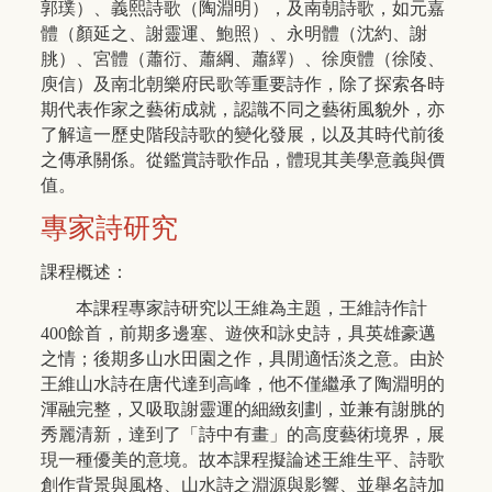
郭璞）、義熙詩歌（陶淵明），及南朝詩歌，如元嘉
體（顏延之、謝靈運、鮑照）、永明體（沈約、謝
朓）、宮體（蕭衍、蕭綱、蕭繹）、徐庾體（徐陵、
庾信）及南北朝樂府民歌等重要詩作，除了探索各時
期代表作家之藝術成就，認識不同之藝術風貌外，亦
了解這一歷史階段詩歌的變化發展，以及其時代前後
之傳承關係。從鑑賞詩歌作品，體現其美學意義與價
值。
專家詩研究
課程概述：
本課程專家詩研究以王維為主題，王維詩作計
400餘首，前期多邊塞、遊俠和詠史詩，具英雄豪邁
之情；後期多山水田園之作，具閒適恬淡之意。由於
王維山水詩在唐代達到高峰，他不僅繼承了陶淵明的
渾融完整，又吸取謝靈運的細緻刻劃，並兼有謝脁的
秀麗清新，達到了「詩中有畫」的高度藝術境界，展
現一種優美的意境。故本課程擬論述王維生平、詩歌
創作背景與風格、山水詩之淵源與影響、並舉名詩加