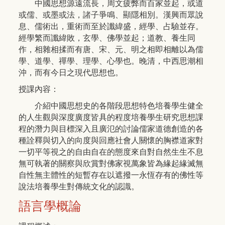
中國思想源遠流長，周文疲弊而百家並起，或道
或儒、或墨或法，諸子爭鳴、顯隱相別。漢興而眾說
息、儒術出，重術而至於讖緯盛，經學、占驗並存。
經學繁而讖緯敗，玄學、佛學並起；道教、養生同
作，相雜相揉而有唐、宋、元、明之相即相離以為儒
學、道學、禪學、理學、心學也。晚清，中西思潮相
沖，而有今日之現代思想也。
授課內容：
介紹中國思想史的各階段思想特色培養學生健全
的人生觀與深度廣度皆具的程度培養學生研究思想課
程的潛力與目標深入且廣氾的討論儒家道德創造的各
種詮釋與切入的向度與回應社會人關懷的胸襟道家對
一切平等視之的自由自在的態度來自對自然生生不息
無可執著的關察與欣賞對佛家視萬象皆為緣起緣滅無
自性無主體性的短暫存在以遮撥一永恆存有的佛性等
說法培養學生對傳統文化的認識。
語言學概論