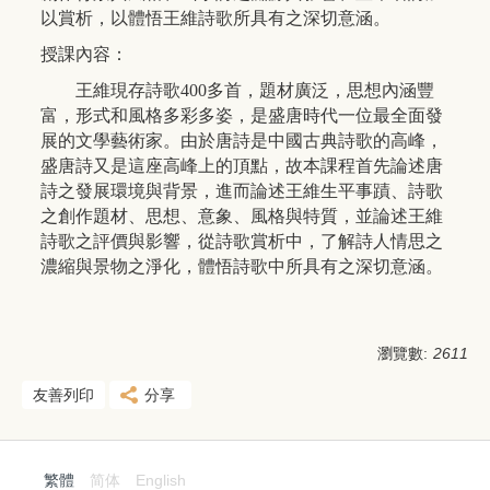
以賞析，以體悟王維詩歌所具有之深切意涵。
授課內容：
王維現存詩歌400多首，題材廣泛，思想內涵豐
富，形式和風格多彩多姿，是盛唐時代一位最全面發
展的文學藝術家。由於唐詩是中國古典詩歌的高峰，
盛唐詩又是這座高峰上的頂點，故本課程首先論述唐
詩之發展環境與背景，進而論述王維生平事蹟、詩歌
之創作題材、思想、意象、風格與特質，並論述王維
詩歌之評價與影響，從詩歌賞析中，了解詩人情思之
濃縮與景物之淨化，體悟詩歌中所具有之深切意涵。
瀏覽數:
2611
友善列印
分享
繁體
简体
English