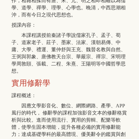
作，相雜相揉而有唐、宋、元、明之相即相離以為儒
學、道學、禪學、理學、心學也。晚清，中西思潮相
沖，而有今日之現代思想也。
授課內容：
本課程講授前秦諸子學說儒家孔子、孟子、荀
子、道家老子、莊子、墨家、法家、漢朝易傳、中
庸、大學、禮運、董仲舒與王充、魏晉名教與自然、
王弼與郭象、唐佛教天台宗、華嚴宗、禪宗、宋明理
學周敦頤、張載、二程、朱熹、王陽明等中國哲學思
想。
實用修辭學
課程概述：
因應文學影音化、數位、網際網路、產學、APP
風行的時代， 修辭學的課程加強影音文本的修辭格賞
析與比較。進而使用流行、實用的剪輯、配樂等軟
體，使學生固本增能，提升各種必備的實用修辭能
力；達成基礎學科的最高體現、優美辭令的鑑賞與創