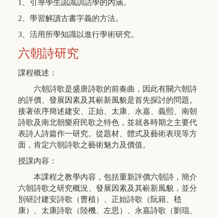
1、引導學生認識訓詁學的內涵。
2、學習解讀古書字義的方法。
3、活用所學知識以進行學術研究。
六朝詩研究
課程概述：
六朝詩歌是盛唐詩歌的前奏曲，因此有關六朝詩
的評價、發展因素及其嶄新風貌是首先探討的問題。
接著依序簡述建安、正始、太康、永嘉、義熙、南朝
詩歌及南北朝樂府民歌之特色，並就各時期之主要代
表詩人詩篇作一研究。從題材、體式及藝術表現等方
面，肯定六朝詩歌之藝術魅力及價值。
授課內容：
本課程之教學內容，包括重新評價六朝詩，簡介
六朝詩歌之研究概況、發展因素及其嶄新風貌，並分
別研討建安詩歌（曹植）、正始詩歌（阮籍、嵇
康）、太康詩歌（陸機、左思）、永嘉詩歌（劉琨、