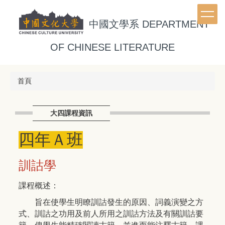
跳
到
中國文學系
DEPARTMENT
主
要
OF CHINESE LITERATURE
內
容
區
首頁
大四課程資訊
四年Ａ班
訓詁學
課程概述：
旨在使學生明瞭訓詁發生的原因、詞義演變之方
式、訓詁之功用及前人所用之訓詁方法及有關訓詁要