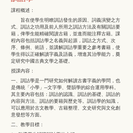
課程概述：
旨在使學生明瞭訓詁發生的原因、詞義演變之方
式、訓詁之功用及前人所用之訓詁方法及有關訓詁要
籍，俾學生能精確閱讀古籍，並進而能注釋古籍。課
程內容包括訓詁學之名義與起源，訓詁之方式、次
序、條例、術語，並講解訓詁學重要之參考書籍，使
學生得以正確解讀字義及語義，增進其治學能力，奠
定研究中國古典文學之基礎。
授課內容：
一、訓詁學是一門研究如何解讀古書字義的學問，也
是傳統「小學」─文字學、聲韻學的綜合運用學科。
其主要內容包括：訓詁的認識、訓詁的基礎、訓詁的
內容與方法、訓詁的要籍與歷史等。訓詁學的知識，
可以應用於古文教學、古籍整理、文史研究與文化創
意發想等方面。
二、教學目標：