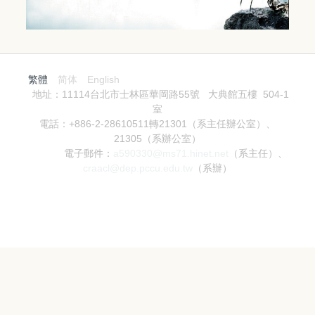
繁體
简体
English
地址：11114台北市士林區華岡路55號 大典館五樓 504-1
室
電話：+886-2-28610511轉21301（系主任辦公室）、
21305（系辦公室）
電子郵件：
a590330@ms71.hinet.net
（系主任）、
craacl@dep.pccu.edu.tw
（系辦）