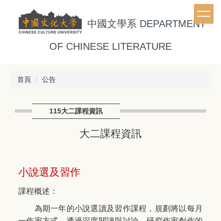
跳
到
中國文學系
DEPARTMENT
主
要
OF CHINESE LITERATURE
內
容
區
首頁
公告
115大二課程資訊
大二課程資訊
小說選及習作
課程概述：
為期一年的小說選讀及習作課程，規劃將以每月
一作家方式，透過深度閱讀與討論，研究作家創作的