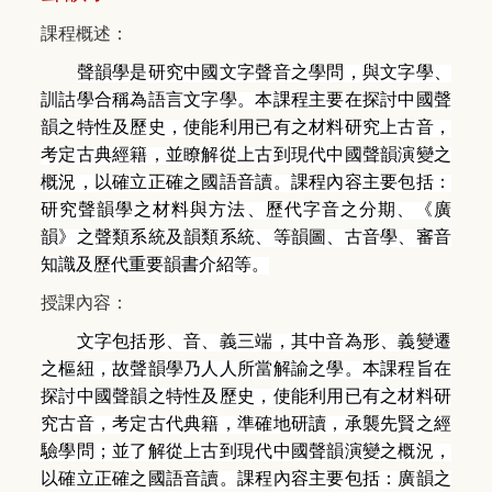
課程概述：
聲韻學是研究中國文字聲音之學問，與文字學、
訓詁學合稱為語言文字學。本課程主要在探討中國聲
韻之特性及歷史，使能利用已有之材料研究上古音，
考定古典經籍，並瞭解從上古到現代中國聲韻演變之
概況，以確立正確之國語音讀。課程內容主要包括：
研究聲韻學之材料與方法、歷代字音之分期、《廣
韻》之聲類系統及韻類系統、等韻圖、古音學、審音
知識及歷代重要韻書介紹等。
授課內容：
文字包括形、音、義三端，其中音為形、義變遷
之樞紐，故聲韻學乃人人所當解諭之學。本課程旨在
探討中國聲韻之特性及歷史，使能利用已有之材料研
究古音，考定古代典籍，準確地研讀，承襲先賢之經
驗學問；並了解從上古到現代中國聲韻演變之概況，
以確立正確之國語音讀。課程內容主要包括：廣韻之