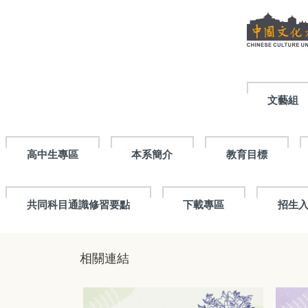
跳
到
主
要
內
容
區
文藝組
高中生專區
本系簡介
教育目標
共同科目通識修習要點
下載專區
招生
相關連結