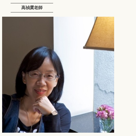
高禎霙老師